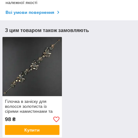
належної якості
Всі умови повернення
З цим товаром також замовляють
Гілочка в зачіску для
волосся золотиста із
сірими намистинами та
камінням квіточки 28 см із
98
₴
двома неведимками
Купити