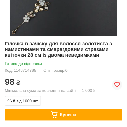
Гілочка в зачіску для волосся золотиста з
намистинами та смарагдовими стразами
квіточки 28 см із двома неведимками
Готово до відправки
Код: 1148714785
Опт і роздріб
98
₴
Мінімальна сума замовлення на сайті — 1 000 ₴
96 ₴
від 1000 шт.
Купити