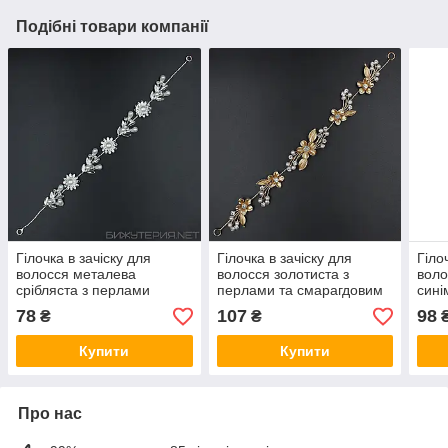
Подібні товари компанії
Гілочка в зачіску для
Гілочка в зачіску для
Гіло
волосся металева
волосся золотиста з
воло
срібляста з перлами
перлами та смарагдовим
сині
ромашка пелюстки 28 см
камінням квіточки 28 см із
фіан
78
107
98
₴
₴
із двома неведимками
двома неведимками
дво
Купити
Купити
Про нас