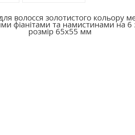
для волосся золотистого кольору м
ми фіанітами та намистинами на 6 
розмір 65х55 мм