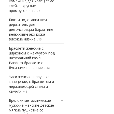
бумажние,для колец само
клейка, круглие
прямоугольние
7
Бюсти подставки шеи
держатель для
демонстрации бархатние
велюровие эко кожа
високие низкие
15
Браслети женские с
цирконом с жемчугом под
натуральний камень
Pandora браслети с
бусинами вечерние
560
Часи женские наручние
кварцевие, с браслетом и
нержавеющей стали и
камнях
45
Брелоки металлические
мужские женские детские
мягкие пушистие со