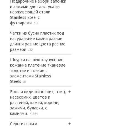
Подарочние набори запонки
и зажими для галстука из
нержавеющей стали
Stainless Steel с
футлярами
33
Чётки из бусин пластик под
натуральние камни разние
длинни разние цвета разние
размери
32
Шнурки на шею каучуковие
кожание плетёние тканевие
толстие и тонкие с
элементами Stainless
Steels
8
Броши виде животних, птиц,
насекомих, цветов и
растений, камеи, корони,
зажими, булавки, с
камнями.
1264
Серьги.серьги