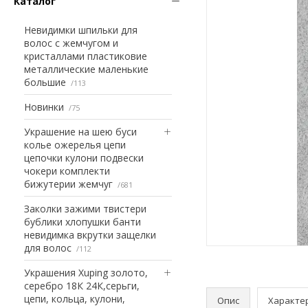
Каталог
Невидимки шпильки для
волос с жемчугом и
кристаллами пластиковие
металлические маленькие
большие
113
Новинки
75
Украшение на шею буси
колье ожерелья цепи
цепочки кулони подвески
чокери комплекти
бижутерии жемчуг
681
Заколки зажими твистери
бублики хлопушки банти
невидимка вкрутки защелки
для волос
112
Украшения Xuping золото,
серебро 18К 24К,серьги,
цепи, кольца, кулони,
Опис
Характе