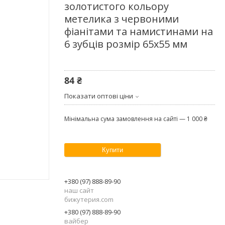
золотистого кольору
метелика з червоними
фіанітами та намистинами на
6 зубців розмір 65х55 мм
84 ₴
Показати оптові ціни
Мінімальна сума замовлення на сайті — 1 000 ₴
Купити
+380 (97) 888-89-90
наш сайт
бижутерия.com
+380 (97) 888-89-90
вайбер