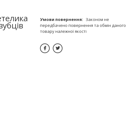
етелика
Законом не
зубців
передбачено повернення та обмін даного
товару належної якості