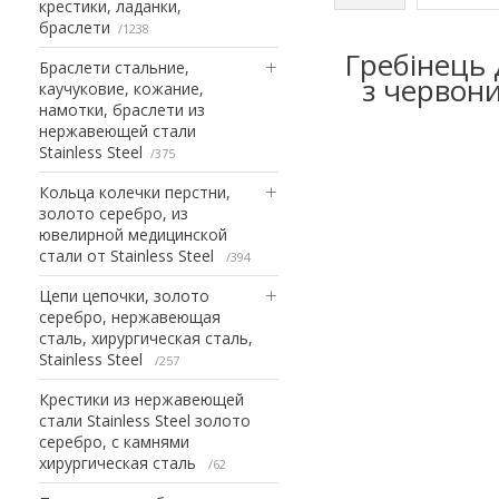
крестики, ладанки,
браслети
1238
Гребінець 
Браслети стальние,
з червони
каучуковие, кожание,
намотки, браслети из
нержавеющей стали
Stainless Steel
375
Кольца колечки перстни,
золото серебро, из
ювелирной медицинской
стали от Stainless Steel
394
Цепи цепочки, золото
серебро, нержавеющая
сталь, хирургическая сталь,
Stainless Steel
257
Крестики из нержавеющей
стали Stainless Steel золото
серебро, с камнями
хирургическая сталь
62