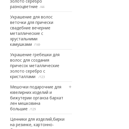
золото серебро
разноцветние
44
Украшение для волос
веточки для прически
свадебние вечерние
металлические с
хрустальними
камушками
169
Украшение гребешки для
волос для создания
причесок металлические
золото серебро с
кристаллами
123
Мешочки подарочние для
ювелирних изделий и
бижутерии органза бархат
лен мешковина
большие
129
Ценники для изделий,бирки
на резинке, картонно-