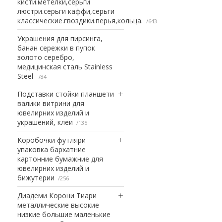
кисти.метелки,серьги
люстри.серьги каффи,серьги
классические.гвоздики.перья,кольца.
643
Украшения для пирсинга,
банан сережки в пупок
золото серебро,
медицинская сталь Stainless
Steel
84
Подставки стойки планшети
валики витрини для
ювелирних изделий и
украшений, клеи
135
Коробочки футляри
упаковка бархатние
картонние бумажние для
ювелирних изделий и
бижутерии
256
Диадеми Корони Тиари
металлические высокие
низкие большие маленькие