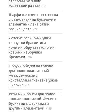
стразами большие
маленькие разние
67
Шарфи женские осень весна
с разновидними бусинами и
элементами лент сатин
разние цвета
74
Детские резиночки ушки
хлопушки браслетики
колечки обручи заколочки
крабики наборчики
брелочки
90
Обручи ободки на голову
для волос пластиковий
металлические с
кристаллами тканевие узкие
широкие
16
Резинки и банти для волос
тонкие толстие объёмние с
бусинами с шариками и
другими элементами
185