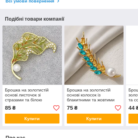
Всі умови повернення
Подібні товари компанії
Брошка на золотистій
Брошка на золотистій
Бро
основі листочок зі
основі колосок із
золо
стразами та білою
блакитними та жовтими
та с
намистиною покрита
стразами та білою
біли
85
75
44
₴
₴
кольоровою емаллю
намистиною розмір
виро
розмір виробу 50х35 мм
виробу 65х20 мм
Купити
Купити
Про нас