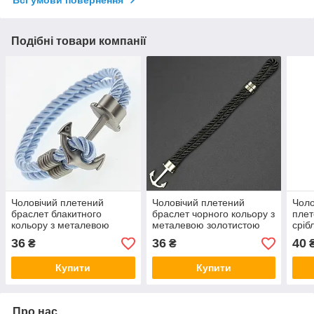
Подібні товари компанії
Чоловічий плетений
Чоловічий плетений
Чоло
браслет блакитного
браслет чорного кольору з
плет
кольору з металевою
металевою золотистою
сріб
сріблястою вставкою як
вставкою як якір довжина
Stee
36
36
40
₴
₴
якірна довжина 23 см
23 см
22 с
Купити
Купити
Про нас