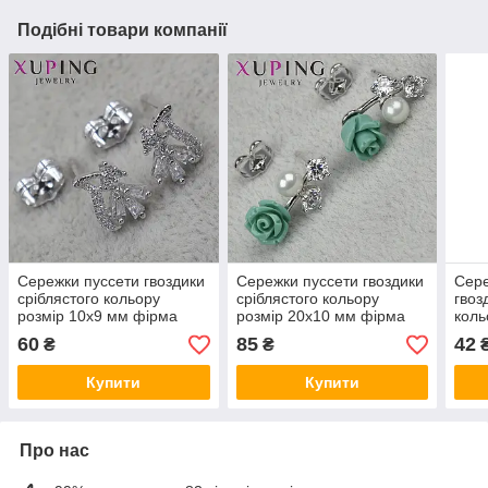
Подібні товари компанії
Сережки пуссети гвоздики
Сережки пуссети гвоздики
Сере
сріблястого кольору
сріблястого кольору
гвоз
розмір 10х9 мм фірма
розмір 20х10 мм фірма
коль
Xuping Jewelry квіточок із
Xuping Jewelry трояндочки
фіол
60
85
42
₴
₴
білими кристалами
зі стразами та
крис
намистиною
Купити
Купити
Про нас