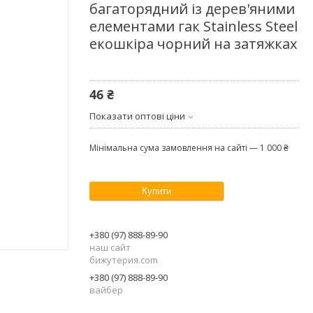
багаторядний із дерев'яними
елементами гак Stainless Steel
екошкіра чорний на затяжках
46 ₴
Показати оптові ціни
Мінімальна сума замовлення на сайті — 1 000 ₴
Купити
+380 (97) 888-89-90
наш сайт
бижутерия.com
+380 (97) 888-89-90
вайбер