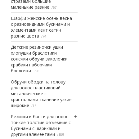
стразами большие
маленькие разние
67
Шарфи женские осень весна
с разновидними бусинами и
элементами лент сатин
разние цвета
74
Детские резиночки ушки
хлопушки браслетики
колечки обручи заколочки
крабики наборчики
брелочки
90
Обручи ободки на голову
для волос пластиковий
металлические с
кристаллами тканевие узкие
широкие
16
Резинки и банти для волос
тонкие толстие объёмние с
бусинами с шариками и
другими элементами
185