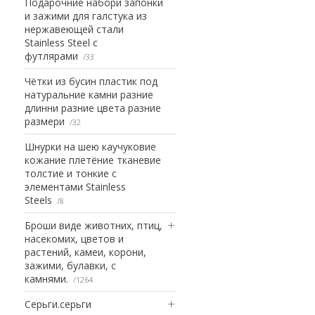
Подарочние набори запонки
и зажими для галстука из
нержавеющей стали
Stainless Steel с
футлярами
33
Чётки из бусин пластик под
натуральние камни разние
длинни разние цвета разние
размери
32
Шнурки на шею каучуковие
кожание плетёние тканевие
толстие и тонкие с
элементами Stainless
Steels
8
Броши виде животних, птиц,
насекомих, цветов и
растений, камеи, корони,
зажими, булавки, с
камнями.
1264
Серьги.серьги