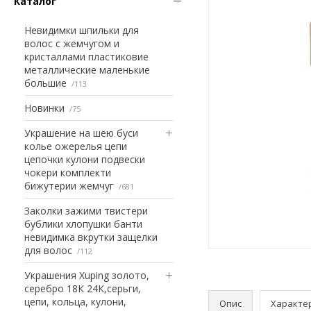
Каталог
Невидимки шпильки для
волос с жемчугом и
кристаллами пластиковие
металлические маленькие
большие
113
Новинки
75
Украшение на шею буси
колье ожерелья цепи
цепочки кулони подвески
чокери комплекти
бижутерии жемчуг
681
Заколки зажими твистери
бублики хлопушки банти
невидимка вкрутки защелки
для волос
112
Украшения Xuping золото,
серебро 18К 24К,серьги,
цепи, кольца, кулони,
Опис
Характе