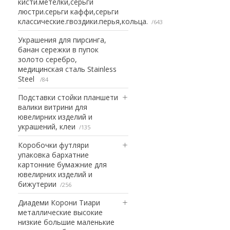
кисти.метелки,серьги
люстри.серьги каффи,серьги
классические.гвоздики.перья,кольца.
643
Украшения для пирсинга,
банан сережки в пупок
золото серебро,
медицинская сталь Stainless
Steel
84
Подставки стойки планшети
валики витрини для
ювелирних изделий и
украшений, клеи
135
Коробочки футляри
упаковка бархатние
картонние бумажние для
ювелирних изделий и
бижутерии
256
Диадеми Корони Тиари
металлические высокие
низкие большие маленькие