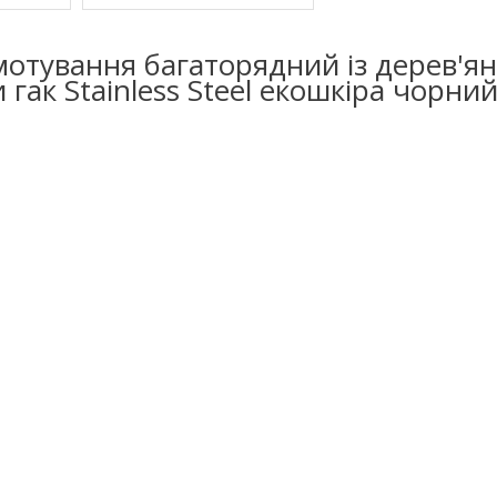
мотування багаторядний із дерев'я
гак Stainless Steel екошкіра чорний