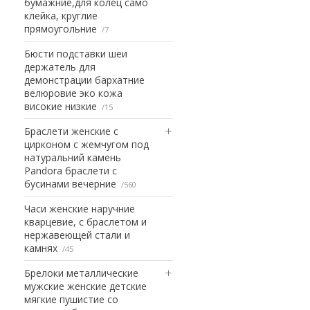
бумажние,для колец само
клейка, круглие
прямоугольние
7
Бюсти подставки шеи
держатель для
демонстрации бархатние
велюровие эко кожа
високие низкие
15
Браслети женские с
цирконом с жемчугом под
натуральний камень
Pandora браслети с
бусинами вечерние
560
Часи женские наручние
кварцевие, с браслетом и
нержавеющей стали и
камнях
45
Брелоки металлические
мужские женские детские
мягкие пушистие со