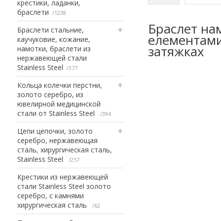
крестики, ладанки,
браслети
1238
Браслет на
Браслети стальние,
елементами 
каучуковие, кожание,
затяжках
намотки, браслети из
нержавеющей стали
Stainless Steel
377
Кольца колечки перстни,
золото серебро, из
ювелирной медицинской
стали от Stainless Steel
394
Цепи цепочки, золото
серебро, нержавеющая
сталь, хирургическая сталь,
Stainless Steel
257
Крестики из нержавеющей
стали Stainless Steel золото
серебро, с камнями
хирургическая сталь
62