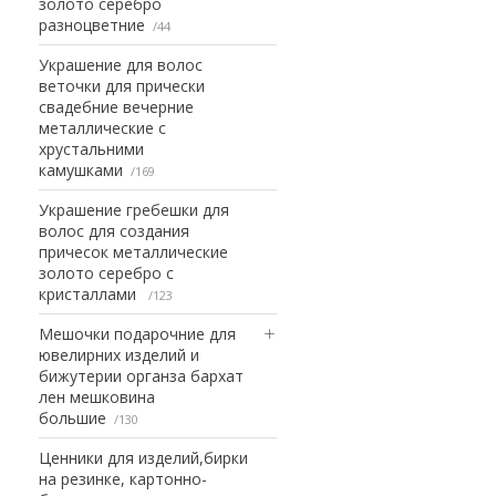
золото серебро
разноцветние
44
Украшение для волос
веточки для прически
свадебние вечерние
металлические с
хрустальними
камушками
169
Украшение гребешки для
волос для создания
причесок металлические
золото серебро с
кристаллами
123
Мешочки подарочние для
ювелирних изделий и
бижутерии органза бархат
лен мешковина
большие
130
Ценники для изделий,бирки
на резинке, картонно-