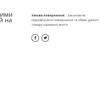
ними
Законом не
й на
передбачено повернення та обмін даного
товару належної якості