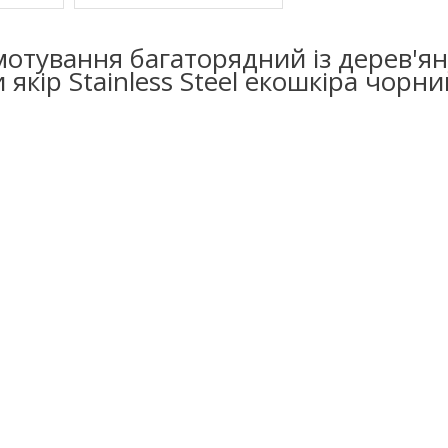
мотування багаторядний із дерев'я
якір Stainless Steel екошкіра чорни