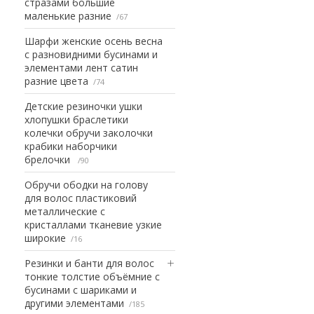
стразами большие
маленькие разние
67
Шарфи женские осень весна
с разновидними бусинами и
элементами лент сатин
разние цвета
74
Детские резиночки ушки
хлопушки браслетики
колечки обручи заколочки
крабики наборчики
брелочки
90
Обручи ободки на голову
для волос пластиковий
металлические с
кристаллами тканевие узкие
широкие
16
Резинки и банти для волос
тонкие толстие объёмние с
бусинами с шариками и
другими элементами
185