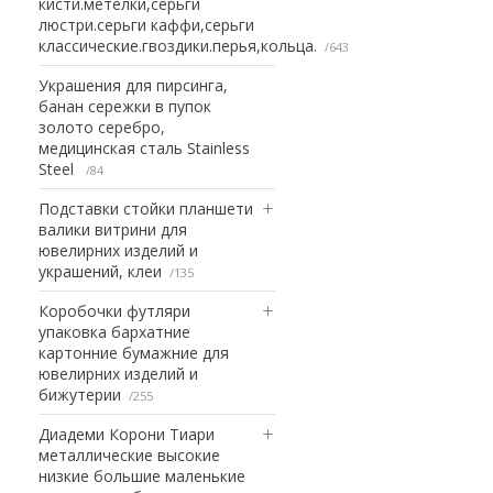
кисти.метелки,серьги
люстри.серьги каффи,серьги
классические.гвоздики.перья,кольца.
643
Украшения для пирсинга,
банан сережки в пупок
золото серебро,
медицинская сталь Stainless
Steel
84
Подставки стойки планшети
валики витрини для
ювелирних изделий и
украшений, клеи
135
Коробочки футляри
упаковка бархатние
картонние бумажние для
ювелирних изделий и
бижутерии
255
Диадеми Корони Тиари
металлические высокие
низкие большие маленькие