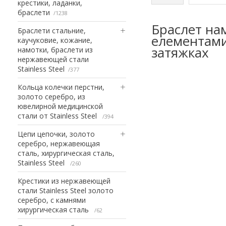
крестики, ладанки,
браслети
1238
Браслет на
Браслети стальние,
елементами 
каучуковие, кожание,
затяжках
намотки, браслети из
нержавеющей стали
Stainless Steel
377
Кольца колечки перстни,
золото серебро, из
ювелирной медицинской
стали от Stainless Steel
394
Цепи цепочки, золото
серебро, нержавеющая
сталь, хирургическая сталь,
Stainless Steel
260
Крестики из нержавеющей
стали Stainless Steel золото
серебро, с камнями
хирургическая сталь
62