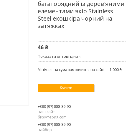
багаторядний із дерев'яними
елементами якір Stainless
Steel екошкіра чорний на
затяжках
46 ₴
Показати оптові ціни
Мінімальна сума замовлення на сайті — 1 000 ₴
Купити
+380 (97) 888-89-90
наш сайт
бижутерия.com
+380 (97) 888-89-90
вайбер