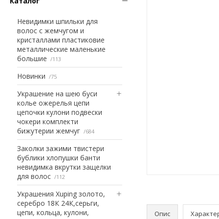
Каталог
Невидимки шпильки для
волос с жемчугом и
кристаллами пластиковие
металлические маленькие
большие
113
Новинки
75
Украшение на шею буси
колье ожерелья цепи
цепочки кулони подвески
чокери комплекти
бижутерии жемчуг
684
Заколки зажими твистери
бублики хлопушки банти
невидимка вкрутки защелки
для волос
112
Украшения Xuping золото,
серебро 18К 24К,серьги,
цепи, кольца, кулони,
Опис
Характе