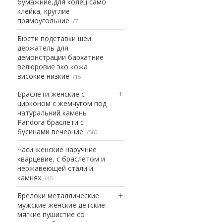
бумажние,для колец само
клейка, круглие
прямоугольние
7
Бюсти подставки шеи
держатель для
демонстрации бархатние
велюровие эко кожа
високие низкие
15
Браслети женские с
цирконом с жемчугом под
натуральний камень
Pandora браслети с
бусинами вечерние
560
Часи женские наручние
кварцевие, с браслетом и
нержавеющей стали и
камнях
45
Брелоки металлические
мужские женские детские
мягкие пушистие со