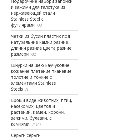
Подарочние набори запонки
и зажими для галстука из
нержавеющей стали
Stainless Steel с
футлярами
33
Чётки из бусин пластик под
натуральние камни разние
длинни разние цвета разние
размери
32
Шнурки на шею каучуковие
кожание плетёние тканевие
толстие и тонкие с
элементами Stainless
Steels
8
Броши виде животних, птиц,
насекомих, цветов и
растений, камеи, корони,
зажими, булавки, с
камнями.
1247
Серьги.серьги