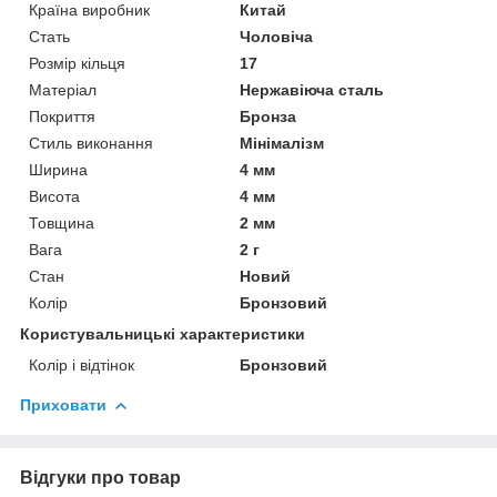
Країна виробник
Китай
Стать
Чоловіча
Розмір кільця
17
Матеріал
Нержавіюча сталь
Покриття
Бронза
Стиль виконання
Мінімалізм
Ширина
4 мм
Висота
4 мм
Товщина
2 мм
Вага
2 г
Стан
Новий
Колір
Бронзовий
Користувальницькі характеристики
Колір і відтінок
Бронзовий
Приховати
Відгуки про товар