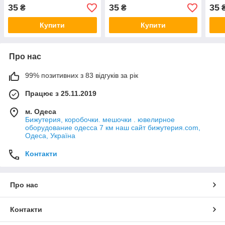
316 L ширина 6 мм
316 L ширина 6 мм вербе
316 
35
35
35
₴
₴
пташки
пта
Купити
Купити
Про нас
99% позитивних з 83 відгуків за рік
Працює з 25.11.2019
м. Одеса
Бижутерия, коробочки. мешочки . ювелирное
оборудование одесса 7 км наш сайт бижутерия.com,
Одеса, Україна
Контакти
Про нас
Контакти