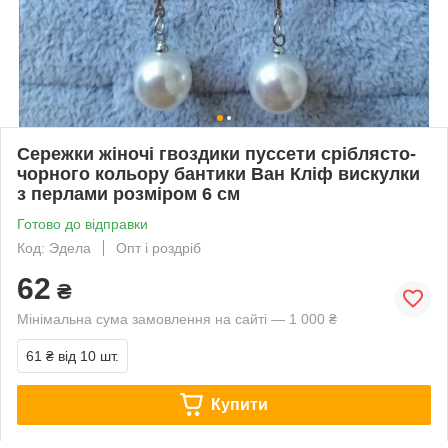
Сережки жіночі гвоздики пуссети сріблясто-
чорного кольору бантики Ван Кліф вискулки
з перлами розміром 6 см
Готово до відправки
Код: Эдела
Опт і роздріб
62
₴
Мінімальна сума замовлення на сайті — 1 000 ₴
61 ₴
від 10 шт.
Купити