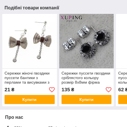
Подібні товари компанії
Сережки жіночі гвоздики
Сережки пуссети гвоздики
Сере
пуссети бантики з
сріблястого кольору
пусс
перлами та висувками з
розмір 8х8мм фірма
коль
кришталевими
Xuping Jewelry з чорним
серд
21
135
62
₴
₴
камінчиками розмір 5 см
агатом і білими стразами
розм
Купити
Купити
Про нас