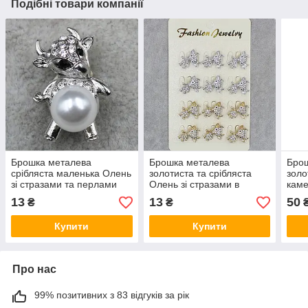
Подібні товари компанії
Брошка металева
Брошка металева
Бро
срібляста маленька Олень
золотиста та срібляста
золо
зі стразами та перлами
Олень зі стразами в
каме
символ року розмір
пакованні 12 штук розмір
стра
13
13
50
₴
₴
виробу 26х18 мм
виробу 26х18 мм
40х
Купити
Купити
Про нас
99% позитивних з 83 відгуків за рік