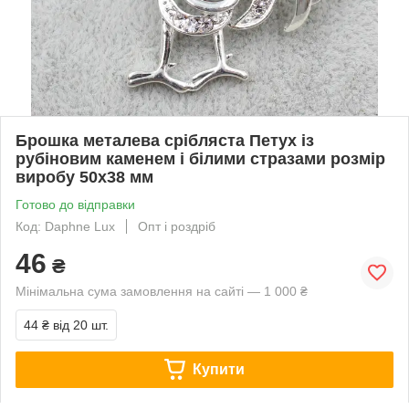
Брошка металева срібляста Петух із
рубіновим каменем і білими стразами розмір
виробу 50х38 мм
Готово до відправки
Код: Daphne Lux
Опт і роздріб
46
₴
Мінімальна сума замовлення на сайті — 1 000 ₴
44 ₴
від 20 шт.
Купити