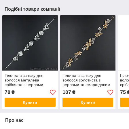
Подібні товари компанії
Гілочка в зачіску для
Гілочка в зачіску для
Гіло
волосся металева
волосся золотиста з
воло
срібляста з перлами
перлами та смарагдовим
сріб
ромашка пелюстки 28 см
камінням квіточки 28 см із
квіт
78
107
75
₴
₴
із двома неведимками
двома неведимками
нев
Купити
Купити
Про нас