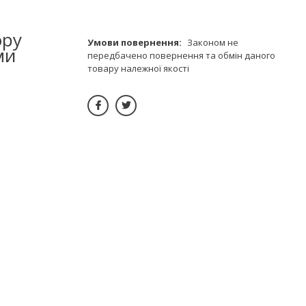
ору
Законом не
ми
передбачено повернення та обмін даного
товару належної якості