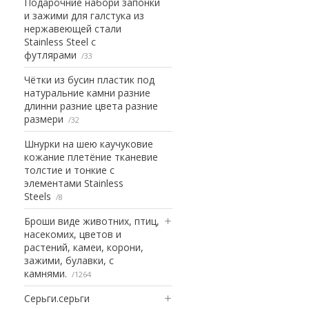
Подарочние набори запонки
и зажими для галстука из
нержавеющей стали
Stainless Steel с
футлярами
33
Чётки из бусин пластик под
натуральние камни разние
длинни разние цвета разние
размери
32
Шнурки на шею каучуковие
кожание плетёние тканевие
толстие и тонкие с
элементами Stainless
Steels
8
Броши виде животних, птиц,
насекомих, цветов и
растений, камеи, корони,
зажими, булавки, с
камнями.
1264
Серьги.серьги