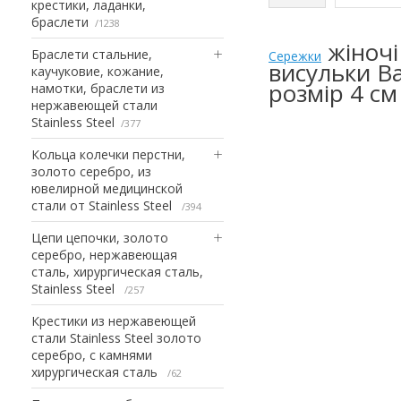
крестики, ладанки,
браслети
1238
жіночі
Браслети стальние,
Сережки
висульки В
каучуковие, кожание,
розмір 4 см
намотки, браслети из
нержавеющей стали
Stainless Steel
377
Кольца колечки перстни,
золото серебро, из
ювелирной медицинской
стали от Stainless Steel
394
Цепи цепочки, золото
серебро, нержавеющая
сталь, хирургическая сталь,
Stainless Steel
257
Крестики из нержавеющей
стали Stainless Steel золото
серебро, с камнями
хирургическая сталь
62