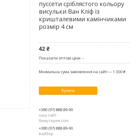
пуссети сріблястого кольору
висульки Ван Кліф із
кришталевими камінчиками
розмір 4 см
42 ₴
Показати оптові ціни
Мінімальна сума замовлення на сайті — 1 000 ₴
Купити
+380 (97) 888-89-90
наш сайт
бижутерия.com
+380 (97) 888-89-90
вайбер