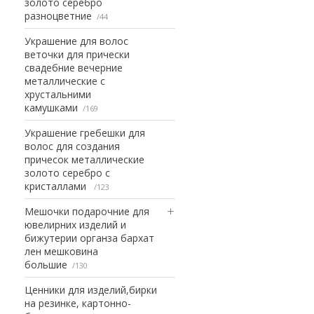
золото серебро
разноцветние
44
Украшение для волос
веточки для прически
свадебние вечерние
металлические с
хрустальними
камушками
169
Украшение гребешки для
волос для создания
причесок металлические
золото серебро с
кристаллами
123
Мешочки подарочние для
ювелирних изделий и
бижутерии органза бархат
лен мешковина
большие
130
Ценники для изделий,бирки
на резинке, картонно-