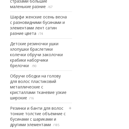
стразами большие
маленькие разние
67
Шарфи женские осень весна
с разновидними бусинами и
элементами лент сатин
разние цвета
74
Детские резиночки ушки
хлопушки браслетики
колечки обручи заколочки
крабики наборчики
брелочки
90
Обручи ободки на голову
для волос пластиковий
металлические с
кристаллами тканевие узкие
широкие
16
Резинки и банти для волос
тонкие толстие объёмние с
бусинами с шариками и
другими элементами
185