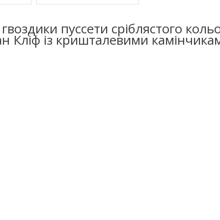
 гвоздики пуссети сріблястого коль
ан Кліф із кришталевими камінчика