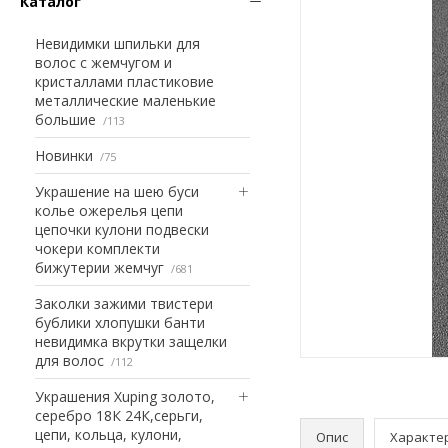
Каталог
Невидимки шпильки для
волос с жемчугом и
кристаллами пластиковие
металлические маленькие
большие
113
Новинки
75
Украшение на шею буси
колье ожерелья цепи
цепочки кулони подвески
чокери комплекти
бижутерии жемчуг
681
Заколки зажими твистери
бублики хлопушки банти
невидимка вкрутки защелки
для волос
112
Украшения Xuping золото,
серебро 18К 24К,серьги,
цепи, кольца, кулони,
Опис
Характе