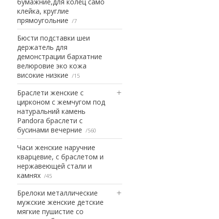
бумажние,для колец само
клейка, круглие
прямоугольние
7
Бюсти подставки шеи
держатель для
демонстрации бархатние
велюровие эко кожа
високие низкие
15
Браслети женские с
цирконом с жемчугом под
натуральний камень
Pandora браслети с
бусинами вечерние
560
Часи женские наручние
кварцевие, с браслетом и
нержавеющей стали и
камнях
45
Брелоки металлические
мужские женские детские
мягкие пушистие со