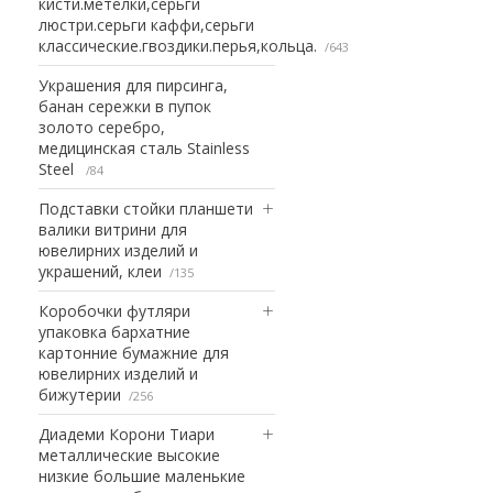
кисти.метелки,серьги
люстри.серьги каффи,серьги
классические.гвоздики.перья,кольца.
643
Украшения для пирсинга,
банан сережки в пупок
золото серебро,
медицинская сталь Stainless
Steel
84
Подставки стойки планшети
валики витрини для
ювелирних изделий и
украшений, клеи
135
Коробочки футляри
упаковка бархатние
картонние бумажние для
ювелирних изделий и
бижутерии
256
Диадеми Корони Тиари
металлические высокие
низкие большие маленькие