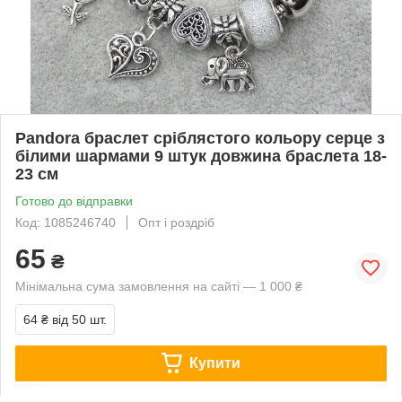
Pandora браслет сріблястого кольору серце з
білими шармами 9 штук довжина браслета 18-
23 см
Готово до відправки
Код: 1085246740
Опт і роздріб
65
₴
Мінімальна сума замовлення на сайті — 1 000 ₴
64 ₴
від 50 шт.
Купити