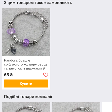
З цим товаром також замовляють
Pandora браслет
сріблястого кольору серце
та замочок із шармами 9
штук довжина браслета 22
65
₴
см ширина 3 мм
Купити
Подібні товари компанії