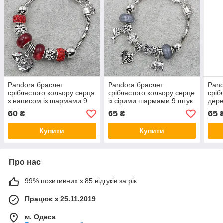
Pandora браслет
Pandora браслет
Pand
сріблястого кольору серця
сріблястого кольору серце
сріб
з написом із шармами 9
із сірими шармами 9 штук
дере
штук довжина браслета
довжина браслета 18-23
біли
60
65
65
₴
₴
18-22 см ширина 3 мм
см
довж
см
Купити
Купити
Про нас
99% позитивних з 85 відгуків за рік
Працює з 25.11.2019
м. Одеса