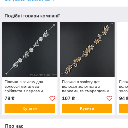
Подібні товари компанії
Гілочка в зачіску для
Гілочка в зачіску для
Гіло
волосся металева
волосся золотиста з
воло
срібляста з перлами
перлами та смарагдовим
золо
ромашка пелюстки 28 см
камінням квіточки 28 см із
стра
78
107
94
₴
₴
із двома неведимками
двома неведимками
см і
Купити
Купити
Про нас