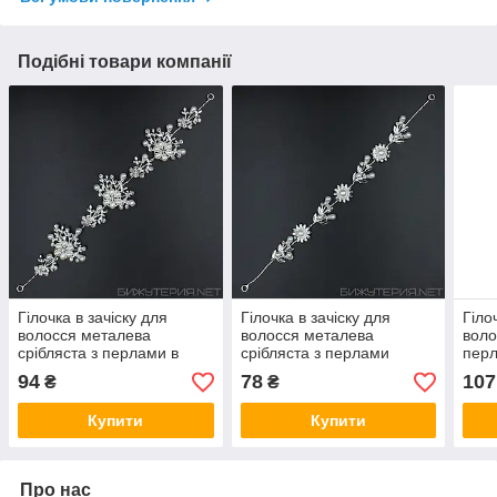
Подібні товари компанії
Гілочка в зачіску для
Гілочка в зачіску для
Гіло
волосся металева
волосся металева
воло
срібляста з перлами в
срібляста з перлами
перл
каменях квіточок 28 см із
ромашка пелюстки 28 см
камі
94
78
107
₴
₴
двома неведимками
із двома неведимками
дво
Купити
Купити
Про нас