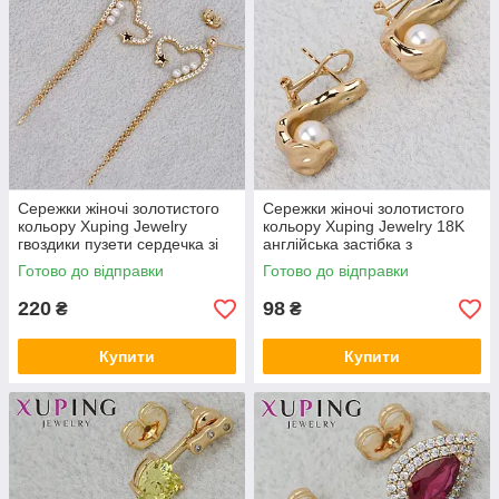
Сережки жіночі золотистого
Сережки жіночі золотистого
кольору Xuping Jewelry
кольору Xuping Jewelry 18K
гвоздики пузети сердечка зі
англійська застібка з
стразами та перлами
перлинами довжина 19 мм
Готово до відправки
Готово до відправки
довжина 7 см
220
98
₴
₴
Купити
Купити