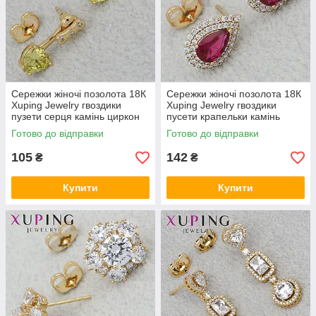
Сережки жіночі позолота 18К
Сережки жіночі позолота 18К
Xuping Jewelry гвоздики
Xuping Jewelry гвоздики
пузети серця камінь циркон
пусети крапельки камінь
розмір виробу 18х7 мм
циркон розмір виробу 14х10
Готово до відправки
Готово до відправки
мм
105
142
₴
₴
Купити
Купити