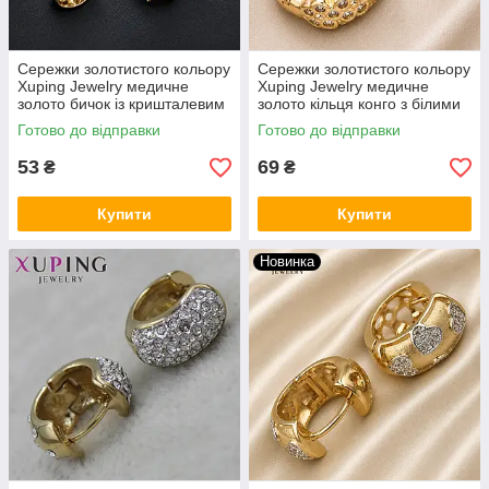
Сережки золотистого кольору
Сережки золотистого кольору
Xuping Jewelry медичне
Xuping Jewelry медичне
золото бичок із кришталевим
золото кільця конго з білими
камінням 24K
кристалами 24K
Готово до відправки
Готово до відправки
53
69
₴
₴
Купити
Купити
Новинка