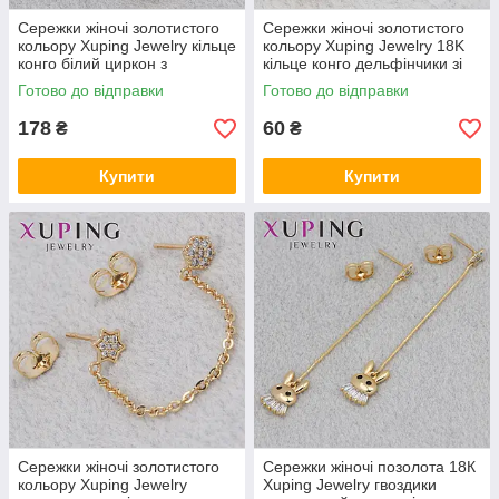
Сережки жіночі золотистого
Сережки жіночі золотистого
кольору Xuping Jewelry кільце
кольору Xuping Jewelry 18K
конго білий циркон з
кільце конго дельфінчики зі
перлинами розмір виробу
стразами діаметр 15 мм
Готово до відправки
Готово до відправки
43х2 мм
178
60
₴
₴
Купити
Купити
Сережки жіночі золотистого
Сережки жіночі позолота 18К
кольору Xuping Jewelry
Xuping Jewelry гвоздики