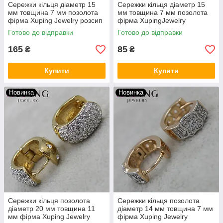
Сережки кільця діаметр 15
Сережки кільця діаметр 15
мм товщина 7 мм позолота
мм товщина 7 мм позолота
фірма Xuping Jewelry розсип
фірма XupingJewelry
сріблястих каменів
сріблясті серця по колу з
Готово до відправки
Готово до відправки
камінням
165
85
₴
₴
Купити
Купити
Новинка
Новинка
Сережки кільця позолота
Сережки кільця позолота
діаметр 20 мм товщина 11
діаметр 14 мм товщина 7 мм
мм фірма Xuping Jewelry
фірма Xuping Jewelry