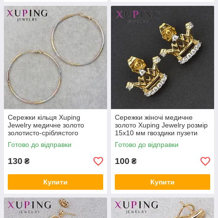
Сережки кільця Xuping
Сережки жіночі медичне
Jewelry медичне золото
золото Xuping Jewelry розмір
золотисто-сріблястого
15х10 мм гвоздики пузети
кольору застібка булавка
корона з фіанітами 24K
Готово до відправки
Готово до відправки
діаметр 5,5 см
130
100
₴
₴
Купити
Купити