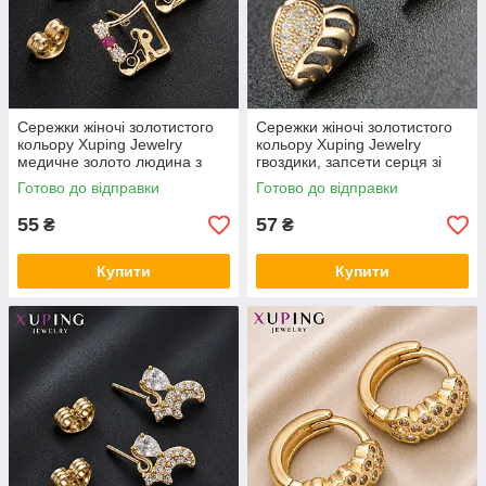
Сережки жіночі золотистого
Сережки жіночі золотистого
кольору Xuping Jewelry
кольору Xuping Jewelry
медичне золото людина з
гвоздики, запсети серця зі
білими та рожевими
стразами 24K
Готово до відправки
Готово до відправки
фіанітами 24K
55
57
₴
₴
Купити
Купити