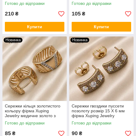
золоті кристали бочонки
малюнок Apple сріблястий
Готово до відправки
Готово до відправки
210
105
₴
₴
Купити
Купити
Новинка
Новинка
Сережки кільця золотистого
Сережки гвоздики пуссети
кольору фірма Xuping
позолоту розмір 15 Х 6 мм
Jewelry медичне золото з
фірма Xuping Jewelry
камінчиками та насічками
золотисті напівкруги з
Готово до відправки
Готово до відправки
діаметр 15 мм
кристалами
85
90
₴
₴