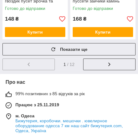
гвоздик пусет зірочка та
пуссети зайчики камінь
квіточка з фіанітами діаметр
циркон розмір виробу 57х5
Готово до відправки
Готово до відправки
5 мм
мм
148
168
₴
₴
Купити
Купити
Показати ще
1
/ 12
Про нас
99% позитивних з 85 відгуків за рік
Працює з 25.11.2019
м. Одеса
Бижутерия, коробочки. мешочки . ювелирное
оборудование одесса 7 км наш сайт бижутерия.com,
Одеса, Україна