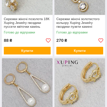
Сережки жіночі позолота 18К
Сережки жіночі золотистого
Xuping Jewelry гвоздики
кольору Xuping Jewelry
пуссети квіточки камінь
гвоздики пузети камені
циркон розмір виробу 13х13
зварювання розмір виробу
Готово до відправки
Готово до відправки
мм
33х8 мм
88
270
₴
₴
Купити
Купити