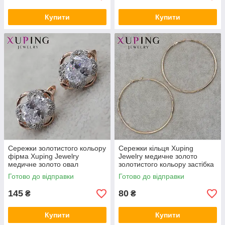
Купити
Купити
Сережки золотистого кольору
Сережки кільця Xuping
фірма Xuping Jewelry
Jewelry медичне золото
медичне золото овал
золотистого кольору застібка
англійський замок розмір
булавка діаметр 6,5 см
Готово до відправки
Готово до відправки
15Х15 мм
145
80
₴
₴
Купити
Купити