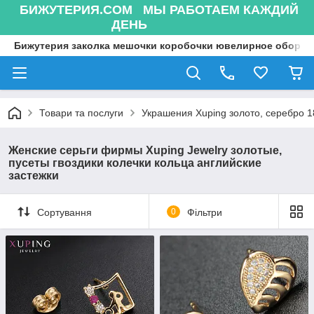
БИЖУТЕРИЯ.COM МЫ РАБОТАЕМ КАЖДИЙ
ДЕНЬ
Бижутерия заколка мешочки коробочки ювелирное оборуд
Товари та послуги
Украшения Xuping золото, серебро 18
Женские серьги фирмы Xuping Jewelry золотые,
пусеты гвоздики колечки кольца английские
застежки
Сортування
0
Фільтри